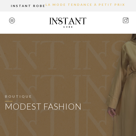
Aller
LA MODE TENDANCE À PETIT PRIX
INSTANT ROBE
au
contenu
BOUTIQUE
MODEST FASHION